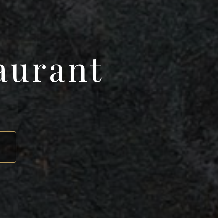
aurant
.